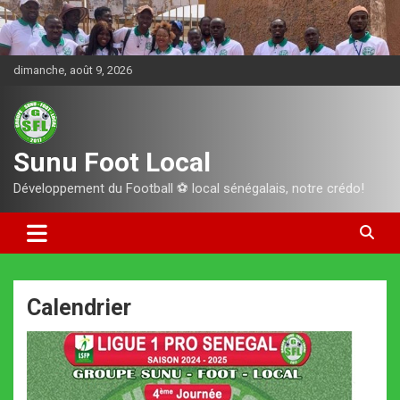
Aller
au
contenu
dimanche, août 9, 2026
Sunu Foot Local
Développement du Football ⚽️ local sénégalais, notre crédo!
Calendrier