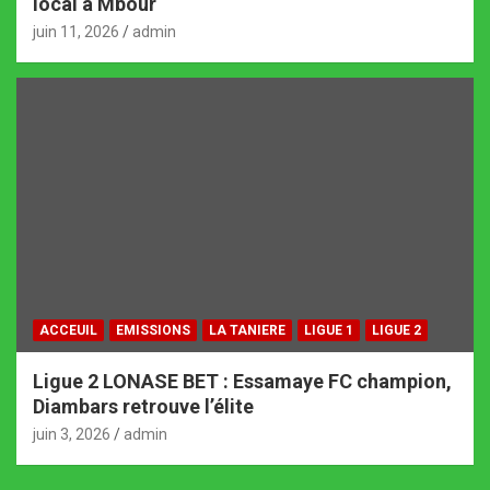
local à Mbour
juin 11, 2026
admin
ACCEUIL
EMISSIONS
LA TANIERE
LIGUE 1
LIGUE 2
Ligue 2 LONASE BET : Essamaye FC champion,
Diambars retrouve l’élite
juin 3, 2026
admin