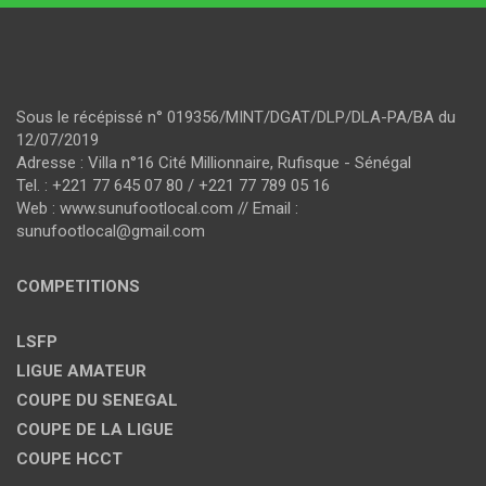
Sous le récépissé n° 019356/MINT/DGAT/DLP/DLA-PA/BA du
12/07/2019
Adresse : Villa n°16 Cité Millionnaire, Rufisque - Sénégal
Tel. : +221 77 645 07 80 / +221 77 789 05 16
Web : www.sunufootlocal.com // Email :
sunufootlocal@gmail.com
COMPETITIONS
LSFP
LIGUE AMATEUR
COUPE DU SENEGAL
COUPE DE LA LIGUE
COUPE HCCT