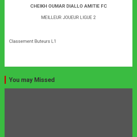
CHEIKH OUMAR DIALLO AMITIE FC
MEILLEUR JOUEUR LIGUE 2
Classement Buteurs L1
You may Missed