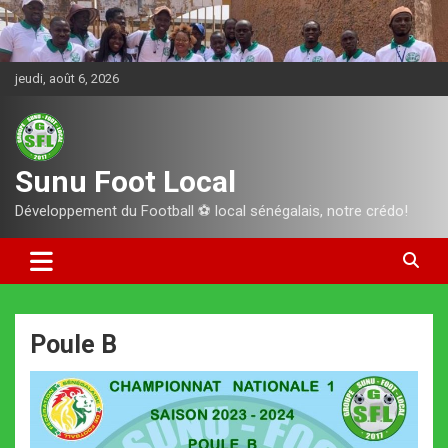
Aller
au
contenu
jeudi, août 6, 2026
Sunu Foot Local
Développement du Football ⚽️ local sénégalais, notre crédo!
Poule B