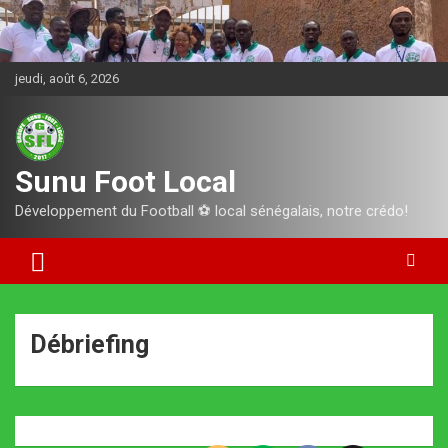
Aller
au
contenu
jeudi, août 6, 2026
Sunu Foot Local
Développement du Football ⚽️ local sénégalais, notre crédo!
Débriefing