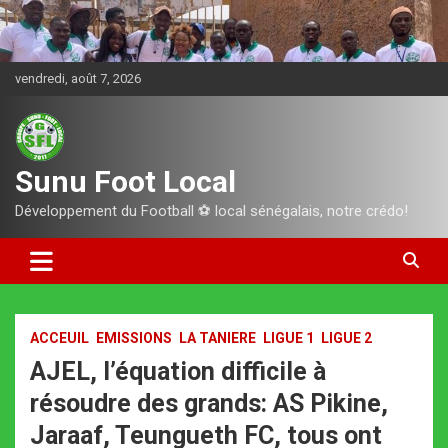
Aller
au
contenu
vendredi, août 7, 2026
Sunu Foot Local
Développement du Football ⚽️ local sénégalais, notre crédo!
ACCEUIL
EMISSIONS
LA TANIERE
LIGUE 1
LIGUE 2
AJEL, l’équation difficile à
résoudre des grands: AS Pikine,
Jaraaf, Teungueth FC, tous ont