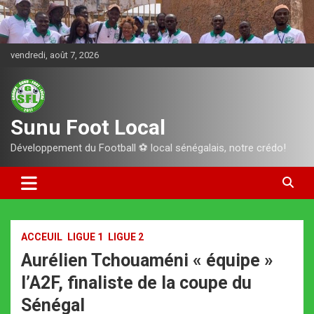
Aller
au
contenu
vendredi, août 7, 2026
Sunu Foot Local
Développement du Football ⚽️ local sénégalais, notre crédo!
ACCEUIL
LIGUE 1
LIGUE 2
Aurélien Tchouaméni « équipe »
l’A2F, finaliste de la coupe du
Sénégal