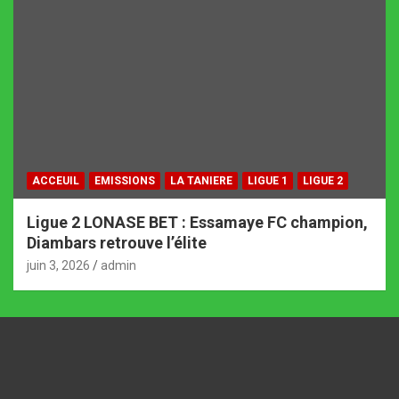
ACCEUIL
EMISSIONS
LA TANIERE
LIGUE 1
LIGUE 2
Ligue 2 LONASE BET : Essamaye FC champion,
Diambars retrouve l’élite
juin 3, 2026
admin