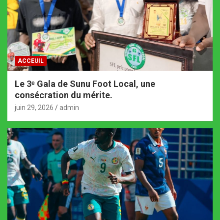
ACCEUIL
Le 3ᵉ Gala de Sunu Foot Local, une
consécration du mérite.
juin 29, 2026
admin