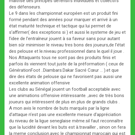
maîtrise des principes défensifs individuels et collectifs
des défenseurs.
Le 9 dans les championnat européen est un produit fini
formé pendant des années pour marquer et arrivé à un
état maturité technique et tactique qui lui permet de
s’affirmer( des exceptions si ) et aussi le.systeme de jeu et
l’idee de l’entraîneur jouent à sa faveur sans pour autant
bien sûr minimiser le niveau tres bons des joueurs,de l’état
des pelouse et le.niveau professionnel dans le.quel il joue .
Nos Attaquants tous ne sont pas des produits finis et
parfois ils viennent tout juste de la préformation ( ceux de
GénérationFoot ..Diambars.Dakar Sacré Cœur … ).et que
dire des états de pelouse qui ne favorisent pas aussi une
excellente animation offensive
Les clubs au Sénégal jouent un football acceptable avec
une animations offensive intéressante. ,avec de très bons
joueurs qui intéressent de plus en plus de grands clubs .
A mon avis le nombre de buts marqués par la ligne
d’attaque n’est pas une excellente mesure d’appréciation
du niveau de la ligue seneglaise même.sil faut reconnaître
que la lucidité devant les buts est à.travailler , sinon on fera
la meme conclusion.avec le championnat marocain qui est