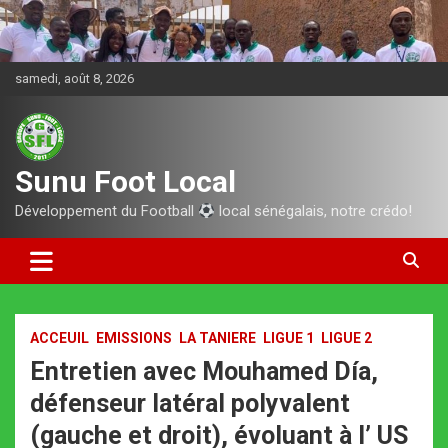
Aller
au
contenu
samedi, août 8, 2026
Sunu Foot Local
Développement du Football
local sénégalais, notre crédo!
ACCEUIL
EMISSIONS
LA TANIERE
LIGUE 1
LIGUE 2
Entretien avec Mouhamed Día,
défenseur latéral polyvalent
(gauche et droit), évoluant à l’ US