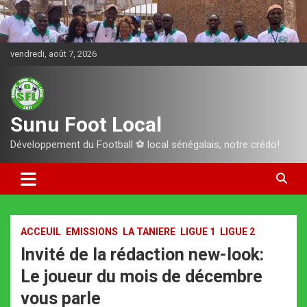
Aller
au
contenu
vendredi, août 7, 2026
Sunu Foot Local
Développement du Football ⚽️ local sénégalais, notre crédo!
ACCEUIL
EMISSIONS
LA TANIERE
LIGUE 1
LIGUE 2
Invité de la rédaction new-look:
Le joueur du mois de décembre
vous parle