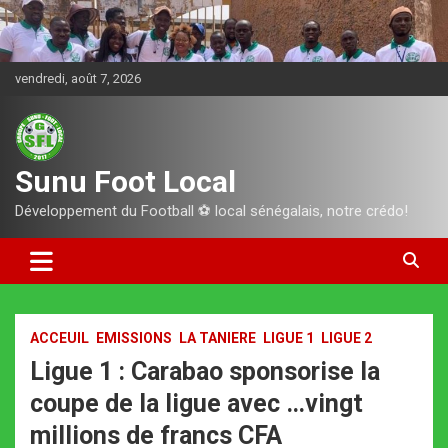
Aller
au
contenu
vendredi, août 7, 2026
Sunu Foot Local
Développement du Football ⚽️ local sénégalais, notre crédo!
ACCEUIL
EMISSIONS
LA TANIERE
LIGUE 1
LIGUE 2
Ligue 1 : Carabao sponsorise la
coupe de la ligue avec …vingt
millions de francs CFA