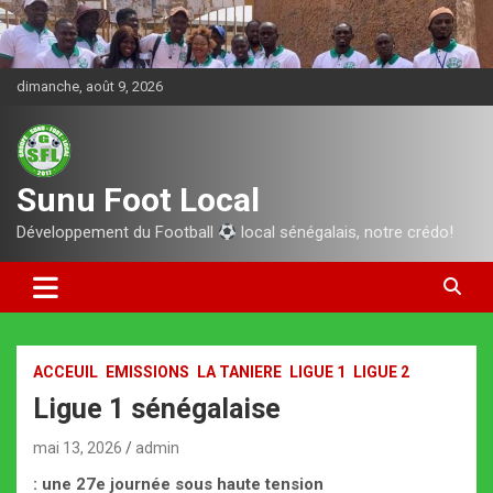
Aller
au
contenu
dimanche, août 9, 2026
Sunu Foot Local
Développement du Football
local sénégalais, notre crédo!
ACCEUIL
EMISSIONS
LA TANIERE
LIGUE 1
LIGUE 2
Ligue 1 sénégalaise
mai 13, 2026
admin
: une 27e journée sous haute tension