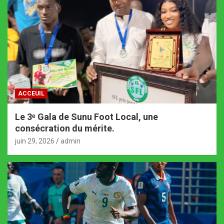
ACCEUIL
Le 3ᵉ Gala de Sunu Foot Local, une
consécration du mérite.
juin 29, 2026
admin