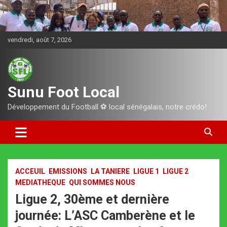
Aller
au
contenu
vendredi, août 7, 2026
Sunu Foot Local
Développement du Football ⚽️ local sénégalais, notre crédo!
ACCEUIL
EMISSIONS
LA TANIERE
LIGUE 1
LIGUE 2
MEDIATHEQUE
QUI SOMMES NOUS
Ligue 2, 30ème et dernière
journée: L’ASC Camberène et le