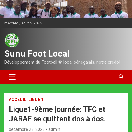
Aller
au
contenu
mercredi, août 5, 2026
Sunu Foot Local
Développement du Football ⚽️ local sénégalais, notre crédo!
ACCEUIL
LIGUE 1
Ligue1-9ème journée: TFC et
JARAF se quittent dos à dos.
décembre 23, 2023
admin