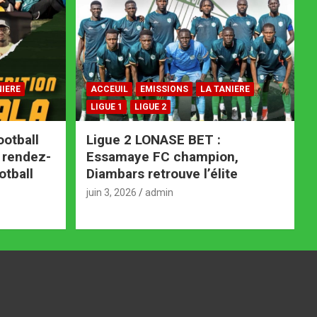
NIERE
ACCEUIL
EMISSIONS
LA TANIERE
LIGUE 1
LIGUE 2
ootball
Ligue 2 LONASE BET :
e rendez-
Essamaye FC champion,
otball
Diambars retrouve l’élite
juin 3, 2026
admin