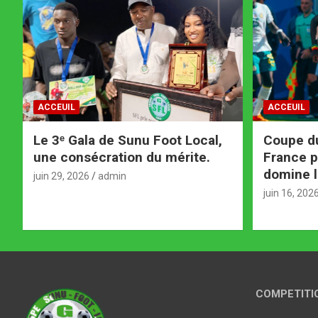
ACCEUIL
ACCEUIL
Le 3ᵉ Gala de Sunu Foot Local,
Coupe d
une consécration du mérite.
France p
domine l
juin 29, 2026
admin
juin 16, 202
COMPETITI