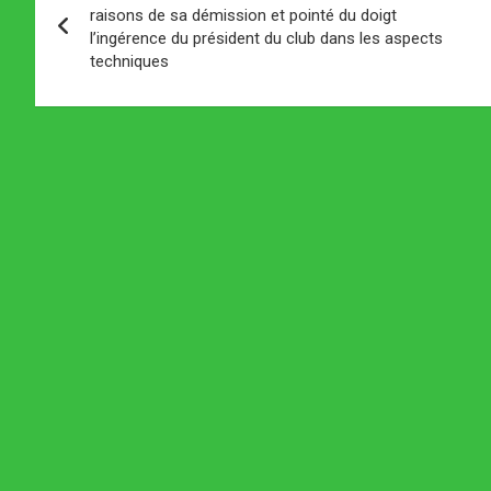
de
raisons de sa démission et pointé du doigt
l’ingérence du président du club dans les aspects
l’article
techniques