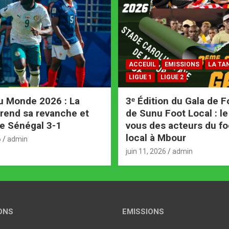
ACCEUIL
EMISSIONS
LA TA
LIGUE 1
LIGUE 2
u Monde 2026 : La
3ᵉ Édition du Gala de F
rend sa revanche et
de Sunu Foot Local : l
e Sénégal 3-1
vous des acteurs du fo
local à Mbour
6
admin
juin 11, 2026
admin
ONS
EMISSIONS