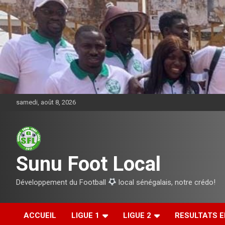
Aller
au
contenu
samedi, août 8, 2026
Sunu Foot Local
Développement du Football
local sénégalais, notre crédo!
ACCUEIL
LIGUE 1
LIGUE 2
RESULTATS E