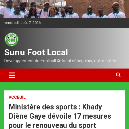
Aller
au
contenu
vendredi, août 7, 2026
Sunu Foot Local
Développement du Football ⚽️ local sénégalais, notre crédo!
ACCEUIL
Ministère des sports : Khady
Diène Gaye dévoile 17 mesures
pour le renouveau du sport