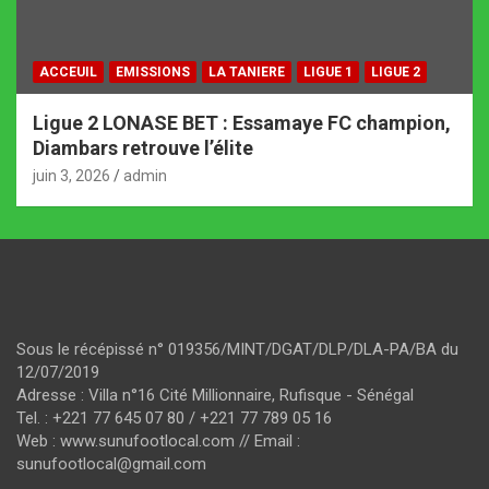
ACCEUIL
EMISSIONS
LA TANIERE
LIGUE 1
LIGUE 2
Ligue 2 LONASE BET : Essamaye FC champion,
Diambars retrouve l’élite
juin 3, 2026
admin
Sous le récépissé n° 019356/MINT/DGAT/DLP/DLA-PA/BA du
12/07/2019
Adresse : Villa n°16 Cité Millionnaire, Rufisque - Sénégal
Tel. : +221 77 645 07 80 / +221 77 789 05 16
Web : www.sunufootlocal.com // Email :
sunufootlocal@gmail.com