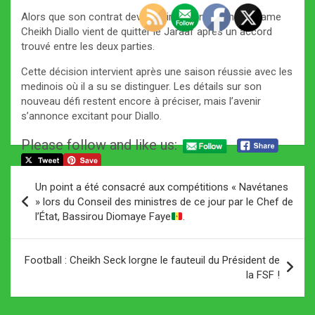
Alors que son contrat devait finir en juin prochain, Mame
Cheikh Diallo vient de quitter le Jaraaf après un accord
trouvé entre les deux parties.
Cette décision intervient après une saison réussie avec les
medinois où il a su se distinguer. Les détails sur son
nouveau défi restent encore à préciser, mais l’avenir
s’annonce excitant pour Diallo.
Please follow and like us:
Navigation
Un point a été consacré aux compétitions « Navétanes
de
» lors du Conseil des ministres de ce jour par le Chef de
l’État, Bassirou Diomaye Faye
.
l’article
Football : Cheikh Seck lorgne le fauteuil du Président de
la FSF !