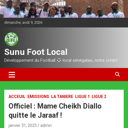
Aller
au
contenu
dimanche, août 9, 2026
Sunu Foot Local
Développement du Football
local sénégalais, notre crédo!
ACCEUIL
EMISSIONS
LA TANIERE
LIGUE 1
LIGUE 2
Officiel : Mame Cheikh Diallo
quitte le Jaraaf !
janvier 31, 2025
admin