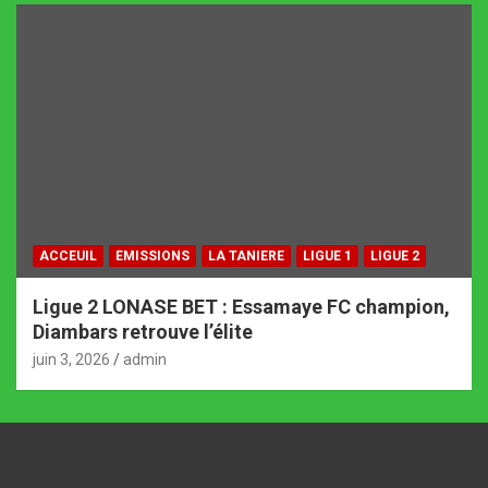
ACCEUIL
EMISSIONS
LA TANIERE
LIGUE 1
LIGUE 2
Ligue 2 LONASE BET : Essamaye FC champion,
Diambars retrouve l’élite
juin 3, 2026
admin