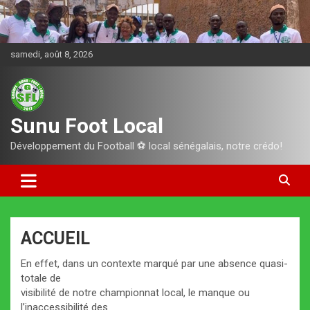
Aller
au
contenu
samedi, août 8, 2026
Sunu Foot Local
Développement du Football ⚽️ local sénégalais, notre crédo!
ACCUEIL
En effet, dans un contexte marqué par une absence quasi-
totale de
visibilité de notre championnat local, le manque ou
l’inaccessibilité des