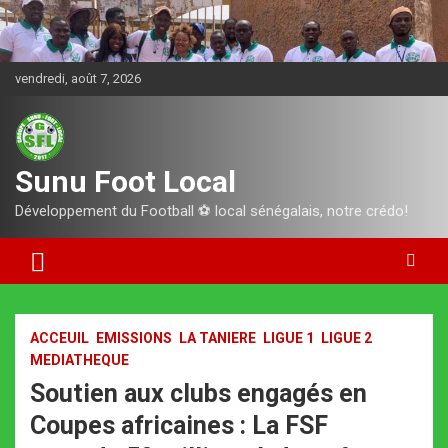
Aller
au
contenu
vendredi, août 7, 2026
Sunu Foot Local
Développement du Football ⚽️ local sénégalais, notre crédo!
ACCEUIL
EMISSIONS
LA TANIERE
LIGUE 1
LIGUE 2
MEDIATHEQUE
Soutien aux clubs engagés en
Coupes africaines : La FSF