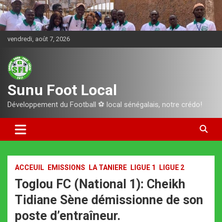
Aller
au
contenu
vendredi, août 7, 2026
Sunu Foot Local
Développement du Football ⚽️ local sénégalais, notre crédo!
ACCEUIL
EMISSIONS
LA TANIERE
LIGUE 1
LIGUE 2
Toglou FC (National 1): Cheikh
Tidiane Sène démissionne de son
poste d’entraîneur.