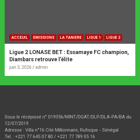
ACCEUIL
EMISSIONS
LA TANIERE
LIGUE 1
LIGUE 2
Ligue 2 LONASE BET : Essamaye FC champion,
Diambars retrouve l’élite
juin 3, 2026
admin
Sous le récépissé n° 019356/MINT/DGAT/DLP/DLA-PA/BA du
12/07/2019
Adresse : Villa n°16 Cité Millionnaire, Rufisque - Sénégal
Tel. : +221 77 645 07 80 / +221 77 789 05 16