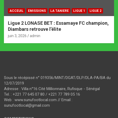
ACCEUIL
EMISSIONS
LA TANIERE
LIGUE 1
LIGUE 2
Ligue 2 LONASE BET : Essamaye FC champion,
Diambars retrouve l’élite
juin 3, 2026
admin
Sous le récépissé n° 019356/MINT/DGAT/DLP/DLA-PA/BA du
12/07/2019
Adresse : Villa n°16 Cité Millionnaire, Rufisque - Sénégal
Tel. : +221 77 645 07 80 / +221 77 789 05 16
Web : www.sunufootlocal.com // Email :
sunufootlocal@gmail.com