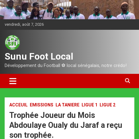
Aller
au
contenu
vendredi, août 7, 2026
Sunu Foot Local
Développement du Football ⚽️ local sénégalais, notre crédo!
ACCEUIL
EMISSIONS
LA TANIERE
LIGUE 1
LIGUE 2
Trophée Joueur du Mois
Abdoulaye Oualy du Jaraf a reçu
son trophée.