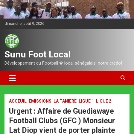
Aller
au
contenu
dimanche, août 9, 2026
Sunu Foot Local
Développement du Football ⚽️ local sénégalais, notre crédo!
ACCEUIL
EMISSIONS
LA TANIERE
LIGUE 1
LIGUE 2
Urgent : Affaire de Guediawaye
Football Clubs (GFC ) Monsieur
Lat Diop vient de porter plainte